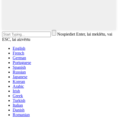
Nospiediet Enter, lai meklētu, vai
ESC, lai aizvērtu
English
French
German
Portuguese
Spanish
Russian
Japanese
Korean
Arabic
Irish
Greek
Turkish
Italian
Danish
Romanian