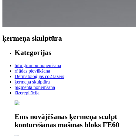
ķermeņa skulptūra
Kategorijas
hifu grumbu noņemšana
rf ādas pievilkšana
Dermatoloģijas co2 lāzers
ķermeņa skulptūra
pigmenta noņemšana
lāzerepilācija
Ems novājēšanas ķermeņa sculpt
konturēšanas mašīnas bloks FE60