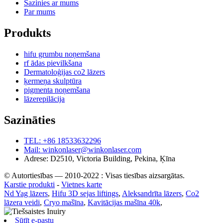
Sazinies ar mums
Par mums
Produkts
hifu grumbu noņemšana
rf ādas pievilkšana
Dermatoloģijas co2 lāzers
ķermeņa skulptūra
pigmenta noņemšana
lāzerepilācija
Sazināties
TEL: +86 18533632296
Mail: winkonlaser@winkonlaser.com
Adrese: D2510, Victoria Building, Pekina, Ķīna
© Autortiesības — 2010-2022 : Visas tiesības aizsargātas.
Karstie produkti
-
Vietnes karte
Nd Yag lāzers
,
Hifu 3D sejas liftings
,
Aleksandrīta lāzers
,
Co2
lāzera veidi
,
Cryo mašīna
,
Kavitācijas mašīna 40k
,
Sūtīt e-pastu