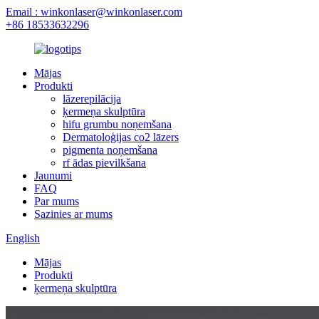
Email : winkonlaser@winkonlaser.com
+86 18533632296
Mājas
Produkti
lāzerepilācija
ķermeņa skulptūra
hifu grumbu noņemšana
Dermatoloģijas co2 lāzers
pigmenta noņemšana
rf ādas pievilkšana
Jaunumi
FAQ
Par mums
Sazinies ar mums
English
Mājas
Produkti
ķermeņa skulptūra