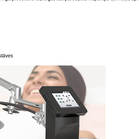
stāves