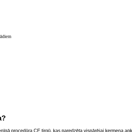
rādiem
a?
enīgā procedūra CE tirgū, kas paredzēta vispārējai ķermeņa apkār