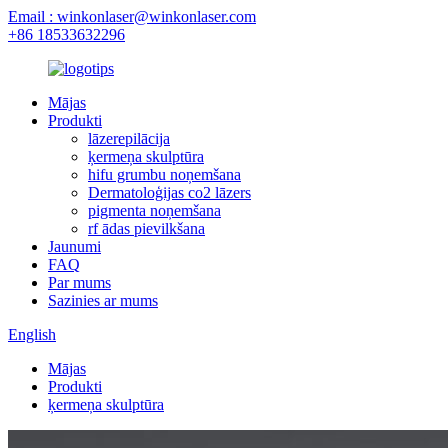
Email : winkonlaser@winkonlaser.com
+86 18533632296
Mājas
Produkti
lāzerepilācija
ķermeņa skulptūra
hifu grumbu noņemšana
Dermatoloģijas co2 lāzers
pigmenta noņemšana
rf ādas pievilkšana
Jaunumi
FAQ
Par mums
Sazinies ar mums
English
Mājas
Produkti
ķermeņa skulptūra