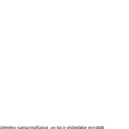
tmēru samazināšanai, un tai ir vislielākie rezultāti