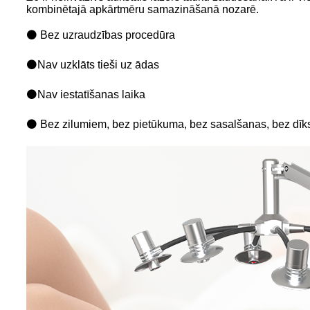
kombinētajā apkārtmēru samazināšanā nozarē.
⚫ Bez uzraudzības procedūra
⚫Nav uzklāts tieši uz ādas
⚫Nav iestatīšanas laika
⚫ Bez zilumiem, bez pietūkuma, bez sasalšanas, bez dīk