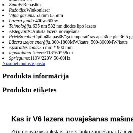
Zīmols:
Renaslim
Ražotājs:
Winkonlaser
Viļņa garums:
532nm 635nm
Lāzera jauda:
400w-600w
Tehnoloģija:
635 nm 532 nm diodes lipo lāzers
Atslēgvārds:
Aukstā lāzera novājēšana
Priekšrocība:
Optimāla pastāvīga temperatūras apstrāde pie 36,5 g
Lāzera izejas enerģija:
300-1800MW/katrs, 500-3000MW/katrs
Apstrādes zona:
35 mm * 900 mm
Iepakojuma izmērs:
118*60*58cm
Spriegums:
110V/220V 50-60Hz
Nosūtiet mums e-pastu
Produkta informācija
Produktu etiķetes
Kas ir V6 lāzera novājēšanas mašīn
Z6 ir neinvazīvs aukstais lāzers tauku zaudēšanai.Tā ir vi