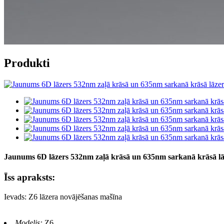
Produkti
Jaunums 6D lāzers 532nm zaļā krāsā un 635nm sarkanā krāsā l
Īss apraksts:
Ievads: Z6 lāzera novājēšanas mašīna
Modelis:
Z6