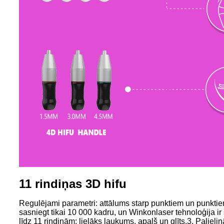
11 rindiņas 3D hifu
Regulējami parametri: attālums starp punktiem un punktiem,
sasniegt tikai 10 000 kadru, un Winkonlaser tehnoloģija i
līdz 11 rindiņām: lielāks laukums, apaļš un glīts.3. Pal