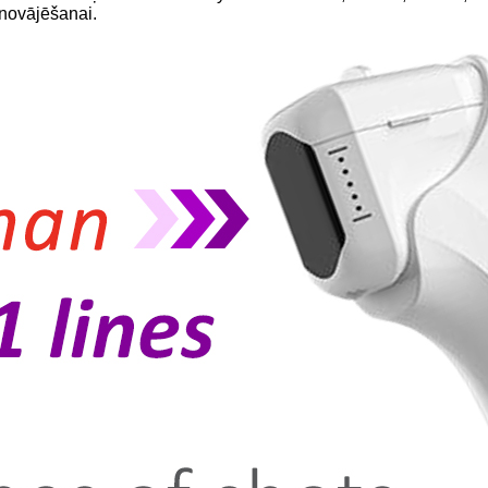
novājēšanai.