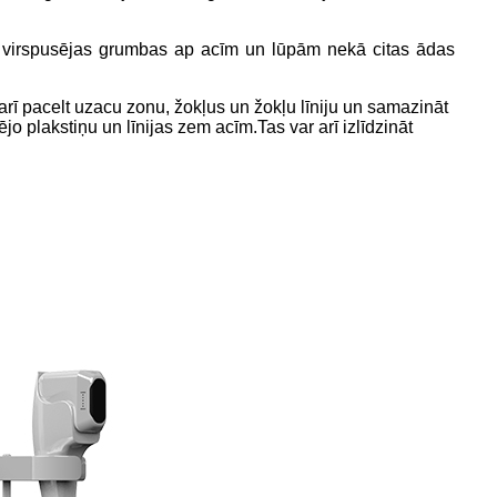
ēt virspusējas grumbas ap acīm un lūpām nekā citas ādas
arī pacelt uzacu zonu, žokļus un žokļu līniju un samazināt
jo plakstiņu un līnijas zem acīm.Tas var arī izlīdzināt