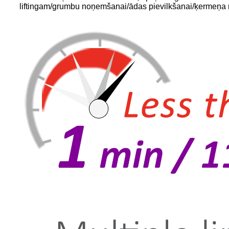
liftingam/grumbu noņemšanai/ādas pievilkšanai/ķermeņa 