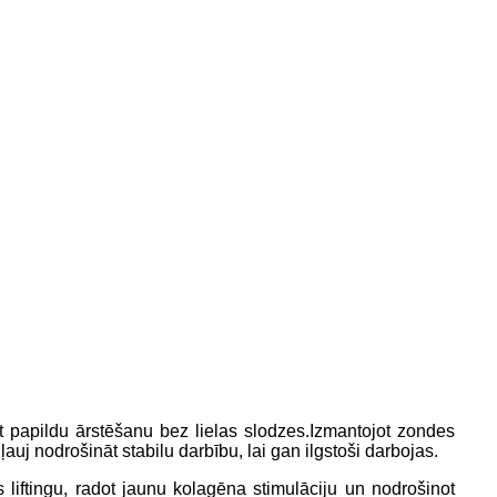
papildu ārstēšanu bez lielas slodzes.Izmantojot zondes
uj nodrošināt stabilu darbību, lai gan ilgstoši darbojas.
s liftingu, radot jaunu kolagēna stimulāciju un nodrošinot