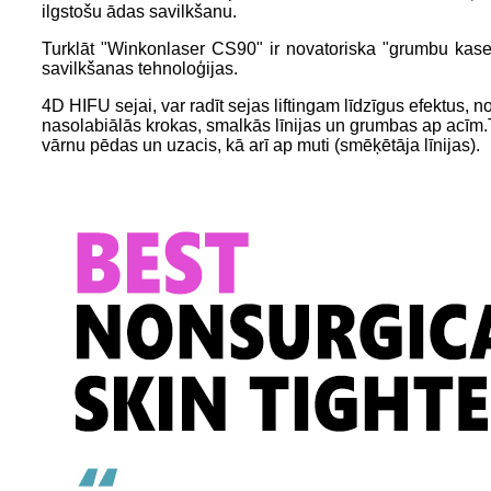
ilgstošu ādas savilkšanu.
Turklāt "Winkonlaser CS90" ir novatoriska "grumbu kase
savilkšanas tehnoloģijas.
4D HIFU sejai, var radīt sejas liftingam līdzīgus efektus,
nasolabiālās krokas, smalkās līnijas un grumbas ap acīm.Tas
vārnu pēdas un uzacis, kā arī ap muti (smēķētāja līnijas).