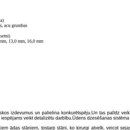
ņa)
s, acu grumbas
setni)
 mm, 13,0 mm, 16,0 mm
s izdevumus un palielina konkurētspēju.Un tas palīdz veikt 
r iespējams veikt detalizētu darbību.Ūdens dzesēšanas sistēma ļa
em ādas slāņiem, tostarp slāni, ko ķirurgi atvelk, veicot seja