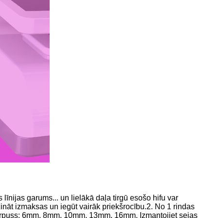
īnijas garums... un lielākā daļa tirgū esošo hifu var
ināt izmaksas un iegūt vairāk priekšrocību.2. No 1 rindas
mm;korpuss: 6mm, 8mm, 10mm, 13mm, 16mm. Izmantojiet sejas