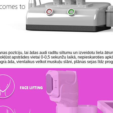
anas pozīciju, lai ādas audi radītu siltumu un izveidotu liela āt
nokļūst apstrādes vietai 0-0,5 sekunžu laikā, nepieskaroties apkā
gra āda, vienlaikus velkot muskuļu slāni, plānas sejas līdz prog