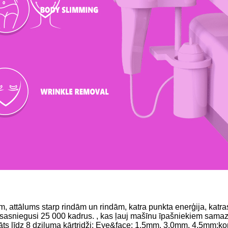
 attālums starp rindām un rindām, katra punkta enerģija, katras l
r sasniegusi 25 000 kadrus. , kas ļauj mašīnu īpašniekiem samaz
ielināts līdz 8 dziļuma kārtridži: Eye&face: 1.5mm, 3.0mm, 4.5