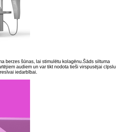
ruma berzes šūnas, lai stimulētu kolagēnu.Šāds siltuma
rtējiem audiem un var tikt nodota tieši virspusējai cīpslu
resīvai iedarbībai.