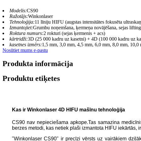
Modelis:
CS90
Ražotājs:
Winkonlaser
Tehnoloģija:
11 līniju HIFU (augstas intensitātes fokusēta ultraska
Izmantojiet:
Grumbu noņemšana, ķermeņa novājēšana, sejas lifting
Roktura numurs:
2 rokturi (sejas ķermenis + acs)
kārtridži:
3D (25 000 kadru uz kasetni) + 4D (100 000 kadru uz ka
kasetnes izmērs:
1,5 mm, 3,0 mm, 4,5 mm, 6,0 mm, 8,0 mm, 10,0
Nosūtiet mums e-pastu
Produkta informācija
Produktu etiķetes
Kas ir Winkonlaser 4D HIFU mašīnu tehnoloģija
CS90 nav nepieciešama apkope.Tas samazina medicīnisko
berzes metodi, kas netiek plaši izmantota HIFU iekārtās, i
"Winkonlaser CS90" ir precīzi vērsts uz vairākiem dziļāki