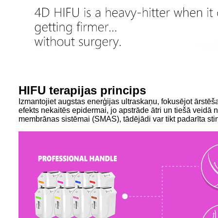
HIFU terapijas princips
Izmantojiet augstas enerģijas ultraskaņu, fokusējot ārstēš
efekts nekaitēs epidermai, jo apstrāde ātri un tiešā veidā 
membrānas sistēmai (SMAS), tādējādi var tikt padarīta stin