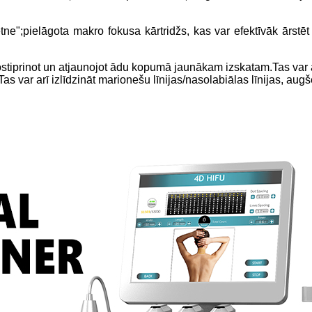
tne";pielāgota makro fokusa kārtridžs, kas var efektīvāk ārst
 nostiprinot un atjaunojot ādu kopumā jaunākam izskatam.Tas var 
 var arī izlīdzināt marionešu līnijas/nasolabiālas līnijas, augšē