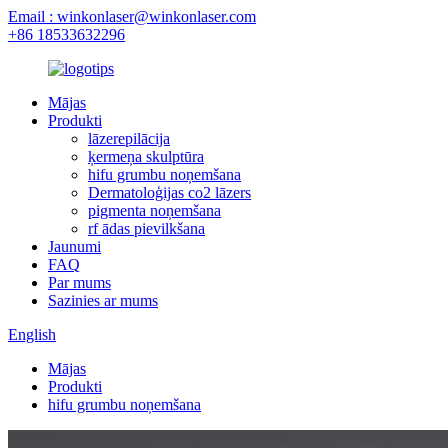
Email : winkonlaser@winkonlaser.com
+86 18533632296
Mājas
Produkti
lāzerepilācija
ķermeņa skulptūra
hifu grumbu noņemšana
Dermatoloģijas co2 lāzers
pigmenta noņemšana
rf ādas pievilkšana
Jaunumi
FAQ
Par mums
Sazinies ar mums
English
Mājas
Produkti
hifu grumbu noņemšana