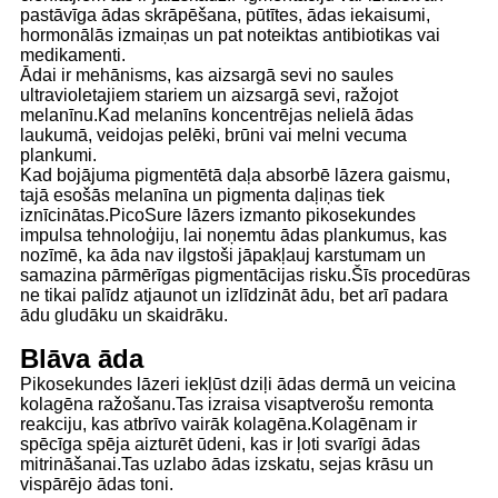
pastāvīga ādas skrāpēšana, pūtītes, ādas iekaisumi,
hormonālās izmaiņas un pat noteiktas antibiotikas vai
medikamenti.
Ādai ir mehānisms, kas aizsargā sevi no saules
ultravioletajiem stariem un aizsargā sevi, ražojot
melanīnu.Kad melanīns koncentrējas nelielā ādas
laukumā, veidojas pelēki, brūni vai melni vecuma
plankumi.
Kad bojājuma pigmentētā daļa absorbē lāzera gaismu,
tajā esošās melanīna un pigmenta daļiņas tiek
iznīcinātas.PicoSure lāzers izmanto pikosekundes
impulsa tehnoloģiju, lai noņemtu ādas plankumus, kas
nozīmē, ka āda nav ilgstoši jāpakļauj karstumam un
samazina pārmērīgas pigmentācijas risku.Šīs procedūras
ne tikai palīdz atjaunot un izlīdzināt ādu, bet arī padara
ādu gludāku un skaidrāku.
Blāva āda
Pikosekundes lāzeri iekļūst dziļi ādas dermā un veicina
kolagēna ražošanu.Tas izraisa visaptverošu remonta
reakciju, kas atbrīvo vairāk kolagēna.Kolagēnam ir
spēcīga spēja aizturēt ūdeni, kas ir ļoti svarīgi ādas
mitrināšanai.Tas uzlabo ādas izskatu, sejas krāsu un
vispārējo ādas toni.