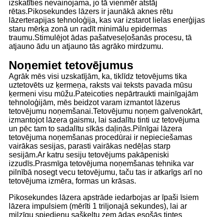
izskatīties nevainojama, jo tā vienmēr atstāj
rētas.Pikosekundes lāzers ir jaunākā aknes rētu
lāzerterapijas tehnoloģija, kas var izstarot lielas enerģijas
staru mērķa zonā un radīt minimālu epidermas
traumu.Stimulējot ādas pašatveseļošanās procesu, tā
atjauno ādu un atjauno tās agrāko mirdzumu.
Noņemiet tetovējumus
Agrāk mēs visi uzskatījām, ka, tiklīdz tetovējums tika
uztetovēts uz ķermeņa, raksts vai teksts pavada mūsu
ķermeni visu mūžu.Pateicoties nepārtraukti mainīgajām
tehnoloģijām, mēs beidzot varam izmantot lāzerus
tetovējumu noņemšanai.Tetovējumu noņem galvenokārt,
izmantojot lāzera gaismu, lai sadalītu tinti uz tetovējuma
un pēc tam to sadalītu sīkās daļiņās.Pilnīgai lāzera
tetovējuma noņemšanas procedūrai ir nepieciešamas
vairākas sesijas, parasti vairākas nedēļas starp
sesijām.Ar katru sesiju tetovējums pakāpeniski
izzudīs.Prasmīga tetovējuma noņemšanas tehnika var
pilnībā nosegt vecu tetovējumu, taču tas ir atkarīgs arī no
tetovējuma izmēra, formas un krāsas.
Pikosekundes lāzera apstrāde iedarbojas ar īpaši īsiem
lāzera impulsiem (mērīti 1 triljonajā sekundes), lai ar
milzīgu spiedienu sašķeltu zem ādas esošās tintes