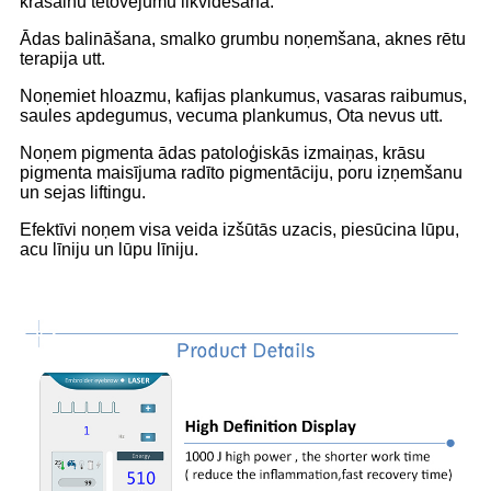
krāsainu tetovējumu likvidēšanā.
Ādas balināšana, smalko grumbu noņemšana, aknes rētu
terapija utt.
Noņemiet hloazmu, kafijas plankumus, vasaras raibumus,
saules apdegumus, vecuma plankumus, Ota nevus utt.
Noņem pigmenta ādas patoloģiskās izmaiņas, krāsu
pigmenta maisījuma radīto pigmentāciju, poru izņemšanu
un sejas liftingu.
Efektīvi noņem visa veida izšūtās ​​uzacis, piesūcina lūpu,
acu līniju un lūpu līniju.