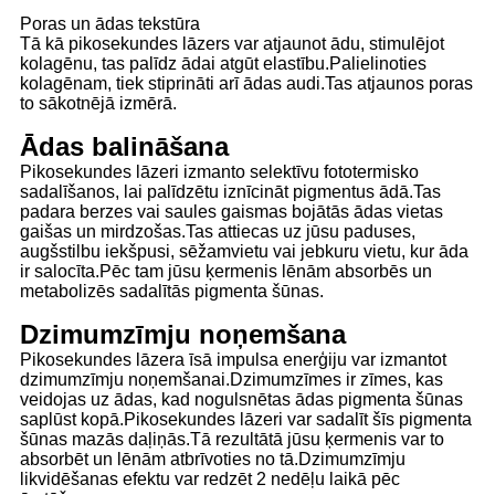
Poras un ādas tekstūra
Tā kā pikosekundes lāzers var atjaunot ādu, stimulējot
kolagēnu, tas palīdz ādai atgūt elastību.Palielinoties
kolagēnam, tiek stiprināti arī ādas audi.Tas atjaunos poras
to sākotnējā izmērā.
Ādas balināšana
Pikosekundes lāzeri izmanto selektīvu fototermisko
sadalīšanos, lai palīdzētu iznīcināt pigmentus ādā.Tas
padara berzes vai saules gaismas bojātās ādas vietas
gaišas un mirdzošas.Tas attiecas uz jūsu paduses,
augšstilbu iekšpusi, sēžamvietu vai jebkuru vietu, kur āda
ir salocīta.Pēc tam jūsu ķermenis lēnām absorbēs un
metabolizēs sadalītās pigmenta šūnas.
Dzimumzīmju noņemšana
Pikosekundes lāzera īsā impulsa enerģiju var izmantot
dzimumzīmju noņemšanai.Dzimumzīmes ir zīmes, kas
veidojas uz ādas, kad nogulsnētas ādas pigmenta šūnas
saplūst kopā.Pikosekundes lāzeri var sadalīt šīs pigmenta
šūnas mazās daļiņās.Tā rezultātā jūsu ķermenis var to
absorbēt un lēnām atbrīvoties no tā.Dzimumzīmju
likvidēšanas efektu var redzēt 2 nedēļu laikā pēc