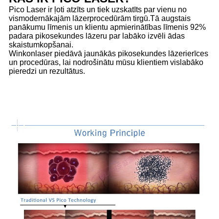
Pico Laser ir ļoti atzīts un tiek uzskatīts par vienu no
vismodernākajām lāzerprocedūrām tirgū.Tā augstais
panākumu līmenis un klientu apmierinātības līmenis 92%
padara pikosekundes lāzeru par labāko izvēli ādas
skaistumkopšanai.
Winkonlaser piedāvā jaunākās pikosekundes lāzerierīces
un procedūras, lai nodrošinātu mūsu klientiem vislabāko
pieredzi un rezultātus.