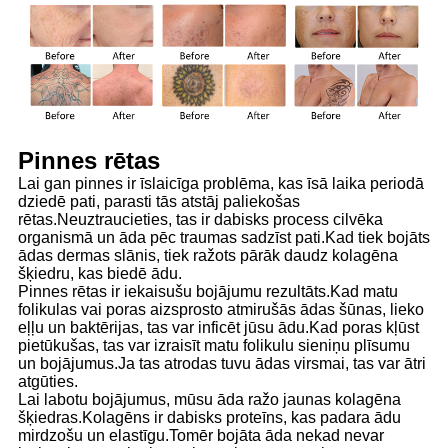
Pinnes rētas
Lai gan pinnes ir īslaicīga problēma, kas īsā laika periodā
dziedē pati, parasti tās atstāj paliekošas
rētas.Neuztraucieties, tas ir dabisks process cilvēka
organismā un āda pēc traumas sadzīst pati.Kad tiek bojāts
ādas dermas slānis, tiek ražots pārāk daudz kolagēna
šķiedru, kas biedē ādu.
Pinnes rētas ir iekaisušu bojājumu rezultāts.Kad matu
folikulas vai poras aizsprosto atmirušās ādas šūnas, lieko
eļļu un baktērijas, tas var inficēt jūsu ādu.Kad poras kļūst
pietūkušas, tas var izraisīt matu folikulu sieniņu plīsumu
un bojājumus.Ja tas atrodas tuvu ādas virsmai, tas var ātri
atgūties.
Lai labotu bojājumus, mūsu āda ražo jaunas kolagēna
šķiedras.Kolagēns ir dabisks proteīns, kas padara ādu
mirdzošu un elastīgu.Tomēr bojāta āda nekad nevar