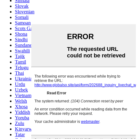
Sinhala
Slovak
Slovenian
Somali
Samoan
Scots Gaelic
Shona
Sindhi
Sundanese
Swahili
Tajik
Tamil
Telugu
Thai
Ukrainian
Urdu
Uzbek
Vietnamese
Welsh
Xhosa
Yiddish
Yoruba
Zulu
Kinyarwanda
Tatar