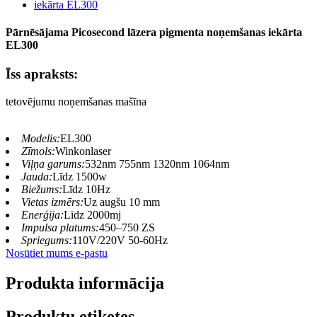
Pārnēsājama Picosecond lāzera pigmenta noņemšanas iekārta
EL300
Īss apraksts:
tetovējumu noņemšanas mašīna
Modelis:
EL300
Zīmols:
Winkonlaser
Viļņa garums:
532nm 755nm 1320nm 1064nm
Jauda:
Līdz 1500w
Biežums:
Līdz 10Hz
Vietas izmērs:
Uz augšu 10 mm
Enerģija:
Līdz 2000mj
Impulsa platums:
450–750 ZS
Spriegums:
110V/220V 50-60Hz
Nosūtiet mums e-pastu
Produkta informācija
Produktu etiķetes