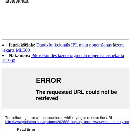
ārstēšanas.
Iepriekšējais:
Daudzfunkcionāls IPL matu noņemšanas lāzera
iekārta ML500
Nākamais:
Pikosekundes lāzera pigmenta noņemšanas iekārta
EL900