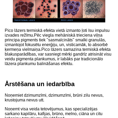
Pico lāzers termiskā efekta vietā izmanto ļoti īsu impulsu
izvades režīmu.Pēc viegla mehāniskā trieciena viļņa
principa pigments tiek "sasmalcināts" smalki granulās,
izmantojot fokusētu enerģiju, un, visticamāk, to absorbē
ķermeņa vielmaiņa.Pico lāzers samazina termiskā efekta
blakusparādības, var sasniegt mērķi gandrīz atrisināt visu
veidu pigmenta plankumus, ir labāks par tradicionālo
lāzera plankumu balināšanas efektu.
Ārstēšana un iedarbība
Noņemiet dzimumzīmi, dzimumzīmi, brūni zilu nevus,
krustojuma nevus utt.
Noņemt visa veida tetovējumus, kas specializējas
sarkano kapilāru, kafijas, brūno, melno, ciāna un citu