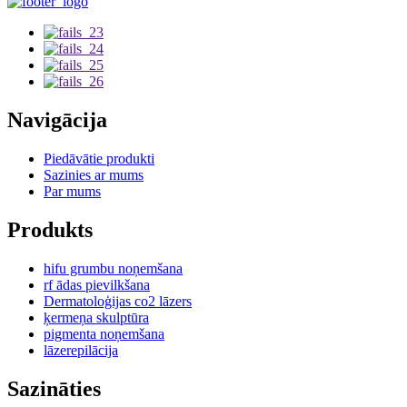
Navigācija
Piedāvātie produkti
Sazinies ar mums
Par mums
Produkts
hifu grumbu noņemšana
rf ādas pievilkšana
Dermatoloģijas co2 lāzers
ķermeņa skulptūra
pigmenta noņemšana
lāzerepilācija
Sazināties