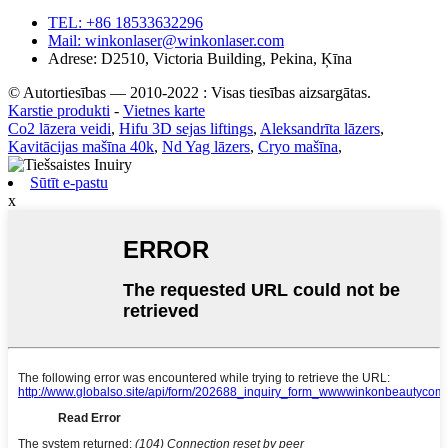
TEL: +86 18533632296
Mail: winkonlaser@winkonlaser.com
Adrese: D2510, Victoria Building, Pekina, Ķīna
© Autortiesības — 2010-2022 : Visas tiesības aizsargātas.
Karstie produkti
-
Vietnes karte
Co2 lāzera veidi
,
Hifu 3D sejas liftings
,
Aleksandrīta lāzers
,
Kavitācijas mašīna 40k
,
Nd Yag lāzers
,
Cryo mašīna
,
Sūtīt e-pastu
x