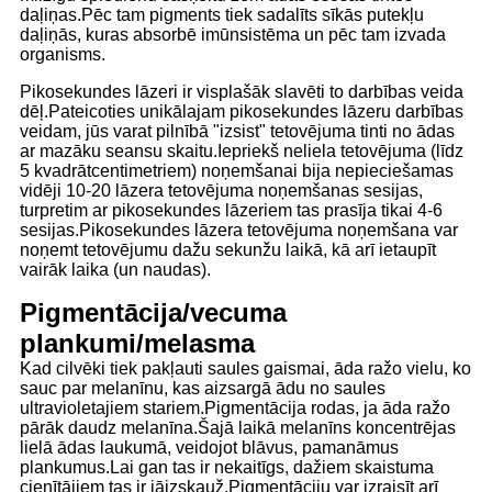
daļiņas.Pēc tam pigments tiek sadalīts sīkās putekļu
daļiņās, kuras absorbē imūnsistēma un pēc tam izvada
organisms.
Pikosekundes lāzeri ir visplašāk slavēti to darbības veida
dēļ.Pateicoties unikālajam pikosekundes lāzeru darbības
veidam, jūs varat pilnībā "izsist" tetovējuma tinti no ādas
ar mazāku seansu skaitu.Iepriekš neliela tetovējuma (līdz
5 kvadrātcentimetriem) noņemšanai bija nepieciešamas
vidēji 10-20 lāzera tetovējuma noņemšanas sesijas,
turpretim ar pikosekundes lāzeriem tas prasīja tikai 4-6
sesijas.Pikosekundes lāzera tetovējuma noņemšana var
noņemt tetovējumu dažu sekunžu laikā, kā arī ietaupīt
vairāk laika (un naudas).
Pigmentācija/vecuma
plankumi/melasma
Kad cilvēki tiek pakļauti saules gaismai, āda ražo vielu, ko
sauc par melanīnu, kas aizsargā ādu no saules
ultravioletajiem stariem.Pigmentācija rodas, ja āda ražo
pārāk daudz melanīna.Šajā laikā melanīns koncentrējas
lielā ādas laukumā, veidojot blāvus, pamanāmus
plankumus.Lai gan tas ir nekaitīgs, dažiem skaistuma
cienītājiem tas ir jāizskauž.Pigmentāciju var izraisīt arī