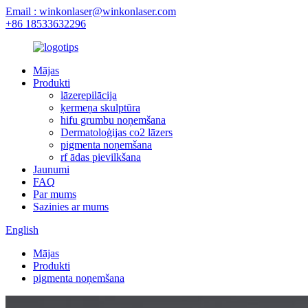
Email : winkonlaser@winkonlaser.com
+86 18533632296
Mājas
Produkti
lāzerepilācija
ķermeņa skulptūra
hifu grumbu noņemšana
Dermatoloģijas co2 lāzers
pigmenta noņemšana
rf ādas pievilkšana
Jaunumi
FAQ
Par mums
Sazinies ar mums
English
Mājas
Produkti
pigmenta noņemšana