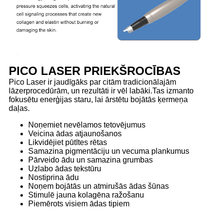
PICO LASER PRIEKŠROCĪBAS
Pico Laser ir jaudīgāks par citām tradicionālajām
lāzerprocedūrām, un rezultāti ir vēl labāki.Tas izmanto
fokusētu enerģijas staru, lai ārstētu bojātās ķermeņa
daļas.
Noņemiet nevēlamos tetovējumus
Veicina ādas atjaunošanos
Likvidējiet pūtītes rētas
Samazina pigmentāciju un vecuma plankumus
Pārveido ādu un samazina grumbas
Uzlabo ādas tekstūru
Nostiprina ādu
Noņem bojātās un atmirušās ādas šūnas
Stimulē jauna kolagēna ražošanu
Piemērots visiem ādas tipiem